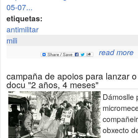
05-07...
etiquetas:
antimilitar
mili
ab
read more
campaña de apoios para lanzar o
docu "2 años, 4 meses"
Dámoslle 
micromece
compañeir
obxecto de