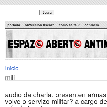
Skip to main content
Buscar
formulario de busca
Main menu
portada
obxección fiscal?
como se fai?
contacto
Inicio
You are here
mili
audio da charla: presenten armas
volve o servizo militar? a cargo d