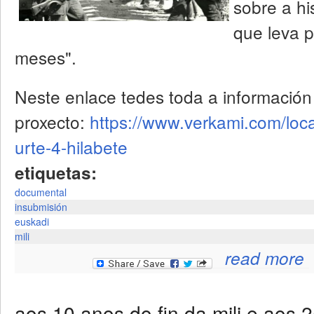
sobre a hi
que leva p
meses".
Neste enlace tedes toda a información
proxecto:
https://www.verkami.com/loca
urte-4-hilabete
etiquetas:
documental
insubmisión
euskadi
mili
read more
aos 10 anos do fin da mili e aos 