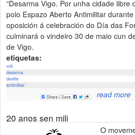
“Desarma Vigo. Por unha cidade libre d
polo Espazo Aberto Antimilitar durant
oposición á celebración do Día das F
culminará o vindeiro 30 de maio cun des
de Vigo.
etiquetas:
mili
desarma
desfile
antimilitar
read more
20 anos sen mili
O movement