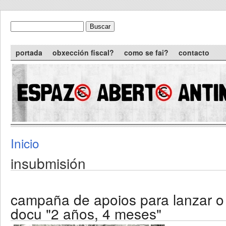
Skip to main content
Buscar
formulario de busca
Main menu
portada
obxección fiscal?
como se fai?
contacto
Inicio
You are here
insubmisión
campaña de apoios para lanzar o
docu "2 años, 4 meses"