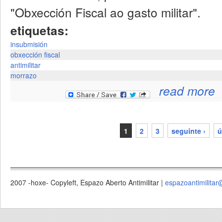
"Obxección Fiscal ao gasto militar".
etiquetas:
insubmisión
obxección fiscal
antimilitar
morrazo
ab
read more
1
2
3
seguinte ›
ú
páxinas
2007 -hoxe- Copyleft, Espazo Aberto Antimilitar |
espazoantimilitar