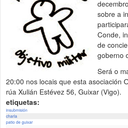
decembro
sobre a i
participa
Conde, in
de concie
goberno d
Será o ma
20:00 nos locais que esta asociación O
rúa Xulián Estévez 56, Guixar (Vigo).
etiquetas:
insubmisión
charla
patio de guixar