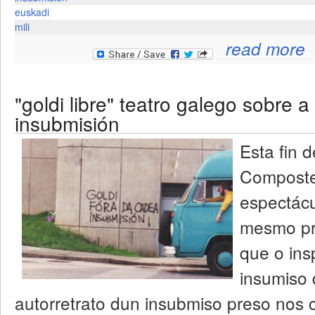
euskadi
mili
read more
"goldi libre" teatro galego sobre a
insubmisión
Esta fin 
Compostel
espectácu
mesmo pro
que o ins
insumiso 
autorretrato dun insubmiso preso nos 