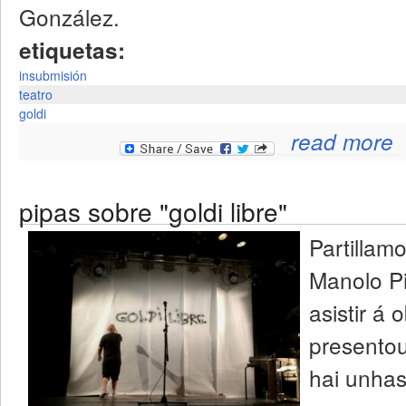
González.
etiquetas:
insubmisión
teatro
goldi
read more
pipas sobre "goldi libre"
Partillam
Manolo Pi
asistir á 
presentou
hai unha