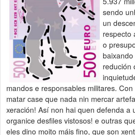
5.937 mil
sendo un
un desce
respecto 
o presupo
baixando
redución 
inquietud
mandos e responsables militares. Con
matar case que nada nin mercar artefa
xeración! Así non hai quen defenda a 
organice desfiles vistosos! e outras que
eles dino moito máis fino, que son xen