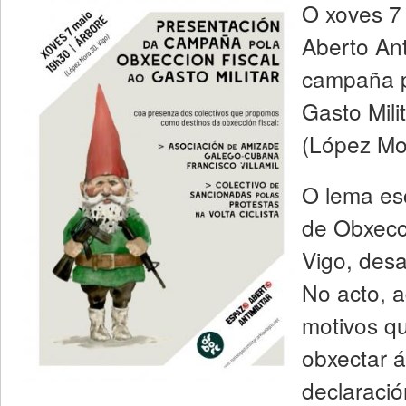
O xoves 7
Aberto Ant
campaña p
Gasto Mili
(López Mo
O lema es
de Obxecc
Vigo, desa
No acto, 
motivos q
obxectar 
declaració