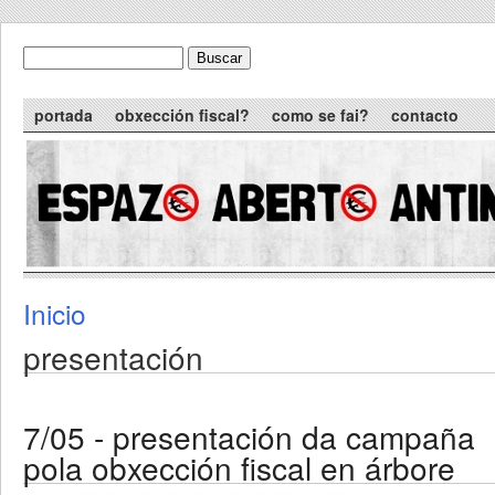
Skip to main content
Buscar
formulario de busca
Main menu
portada
obxección fiscal?
como se fai?
contacto
Inicio
You are here
presentación
7/05 - presentación da campaña
pola obxección fiscal en árbore