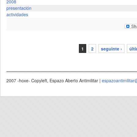
2008
presentación
actividades
1
2
seguinte ›
últ
páxinas
2007 -hoxe- Copyleft, Espazo Aberto Antimilitar |
espazoantimilitar