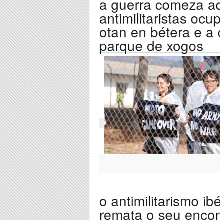
a guerra comeza aq
antimilitaristas oc
otan en bétera e a 
parque de xogos
o antimilitarismo i
remata o seu encont