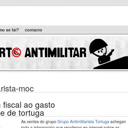
mo se fai?
contacto
tarista-moc
 fiscal ao gasto
te de tortuga
As xentes do grupo
Grupo Antimilitarista Tortuga
achegan
toda a información que recolleron en internet sobre as