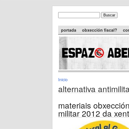
Skip to main content
Buscar
formulario de busca
Main menu
portada
obxección fiscal?
co
Inicio
You are here
alternativa antimili
materiais obxección
militar 2012 da xen