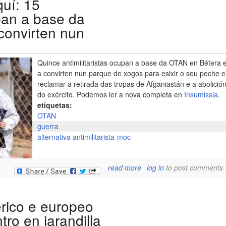
uí: 15
upan a base da
convirten nun
Quince antimilitaristas ocupan a base da OTAN en Bétera 
a convirten nun parque de xogos para esixir o seu peche e
reclamar a retirada das tropas de Afganiastán e a abolició
do exército. Podemos ler a nova completa en
Insumissia
.
etiquetas:
OTAN
guerra
alternativa antimilitarista-moc
about a guerra comez
read more
log in
to post comments
aquí: 15 antimilitarist
ocupan a base da otan e
bétera e a convirten nu
bérico e europeo
parque de xogo
ro en jarandilla