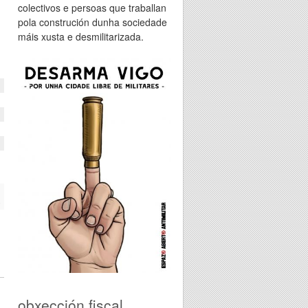
colectivos e persoas que traballan
pola construción dunha sociedade
máis xusta e desmilitarizada.
n
2
a
obxección fiscal