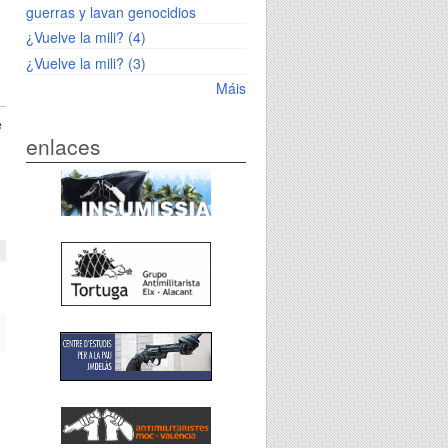
guerras y lavan genocidios
¿Vuelve la mili? (4)
¿Vuelve la mili? (3)
Máis
e
enlaces
n
a
as
n
n
s