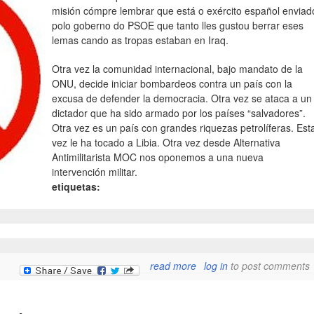
misión cómpre lembrar que está o exército español enviad
polo goberno do PSOE que tanto lles gustou berrar eses
lemas cando as tropas estaban en Iraq.
Otra vez la comunidad internacional, bajo mandato de la
ONU, decide iniciar bombardeos contra un país con la
excusa de defender la democracia. Otra vez se ataca a un
dictador que ha sido armado por los países “salvadores”.
Otra vez es un país con grandes riquezas petrolíferas. Est
vez le ha tocado a Libia. Otra vez desde Alternativa
Antimilitarista MOC nos oponemos a una nueva
intervención militar.
etiquetas:
about non ao bombarde
read more
log in
to post comments
en libia, non a guerra