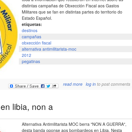
distintas campañas de Obxección Fiscal aos Gastos
Militares que se fan en distintas partes do territorio do
Estado Español.
etiquetas:
destinos
campañas
obxección fiscal
alternativa antimilitarista-moc
2012
pegatinas
about materiais obxecció
read more
log in
to post comments
fiscal ao gasto militar 201
da xente de tortug
n libia, non a
Alternativa Antimilitarista MOC berra "NON A GUERRA",
desta banda oponse aos bombardeos en Libia. Nesta