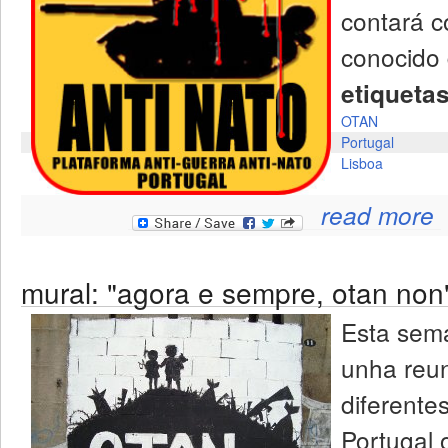
contará c
conocido 
etiqueta
OTAN
Portugal
Lisboa
ab
read more
mural: "agora e sempre, otan non
Esta sem
unha reun
diferente
Portugal 