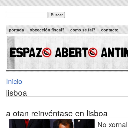
Skip to main content
Buscar
formulario de busca
Main menu
portada
obxección fiscal?
como se fai?
contacto
Inicio
You are here
lisboa
a otan reinvéntase en lisboa
No xorna