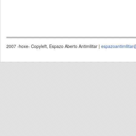
2007 -hoxe- Copyleft, Espazo Aberto Antimilitar |
espazoantimilitar