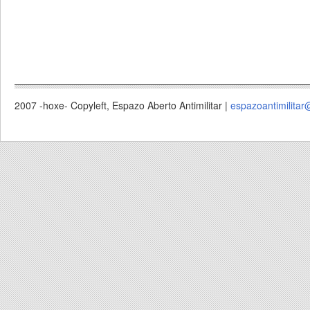
2007 -hoxe- Copyleft, Espazo Aberto Antimilitar |
espazoantimilitar