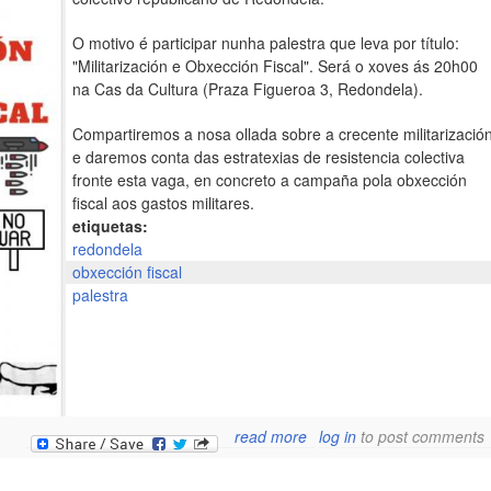
O motivo é participar nunha palestra que leva por título:
"Militarización e Obxección Fiscal". Será o xoves ás 20h00
na Cas da Cultura (Praza Figueroa 3, Redondela).
Compartiremos a nosa ollada sobre a crecente militarizació
e daremos conta das estratexias de resistencia colectiva
fronte esta vaga, en concreto a campaña pola obxección
fiscal aos gastos militares.
etiquetas:
redondela
obxección fiscal
palestra
about palestra e
read more
log in
to post comments
redondela: militarización 
obxección fisca