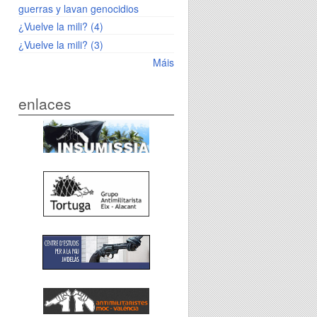
guerras y lavan genocidios
¿Vuelve la mili? (4)
¿Vuelve la mili? (3)
Máis
enlaces