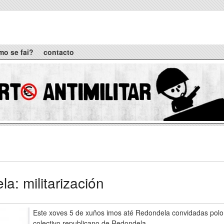
mo se fai?
contacto
a: militarización
Este xoves 5 de xuños imos até Redondela convidadas polo
colectivo republicano de Redondela.