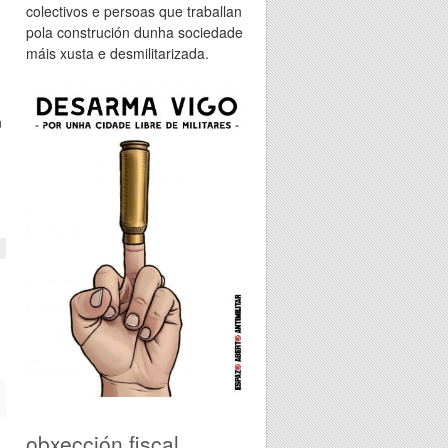
colectivos e persoas que traballan
pola construción dunha sociedade
máis xusta e desmilitarizada.
n
n
e
l
obxección fiscal