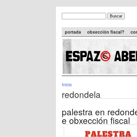
Skip to main content
Buscar
formulario de busca
Main menu
portada
obxección fiscal?
co
Inicio
You are here
redondela
palestra en redondel
e obxección fiscal