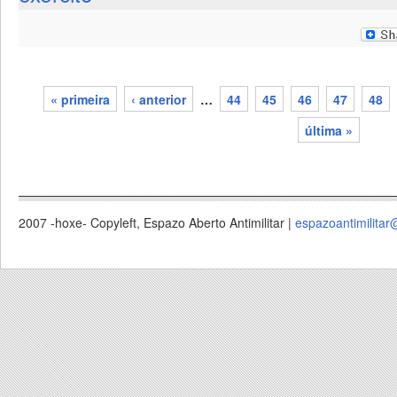
« primeira
‹ anterior
…
44
45
46
47
48
páxinas
última »
2007 -hoxe- Copyleft, Espazo Aberto Antimilitar |
espazoantimilitar