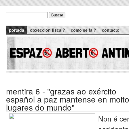
Skip to main content
Buscar
formulario de busca
Main menu
portada
obxección fiscal?
como se fai?
contacto
mentira 6 - "grazas ao exército
español a paz mantense en moit
lugares do mundo"
Non é cer
occidenta