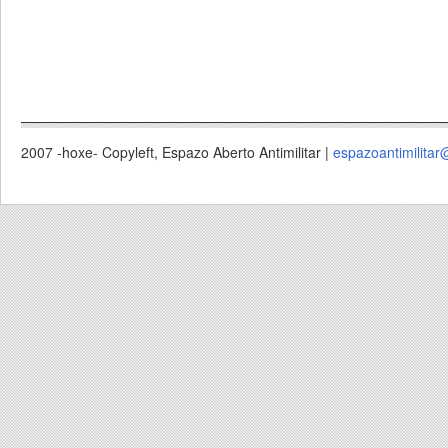
2007 -hoxe- Copyleft, Espazo Aberto Antimilitar |
espazoantimilitar