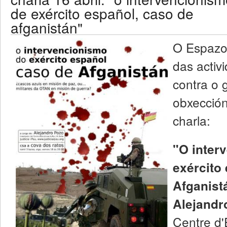
de exército español, caso de
afganistán"
O Espazo 
das acti
contra o g
obxección
charla:
"O inter
exército
Afganist
Alejandr
Centre d'