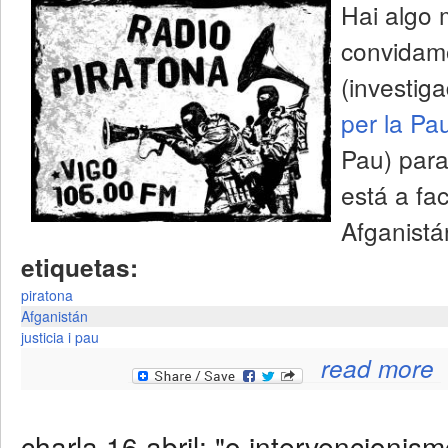
Hai algo
convidam
(investig
per la Pa
Pau) para
está a fa
Afganistá
etiquetas:
piratona
Afganistán
justicia i pau
read more
charla 16 abril: "o intervencionis