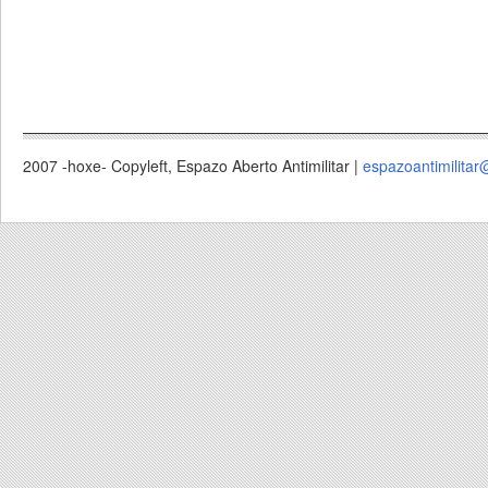
2007 -hoxe- Copyleft, Espazo Aberto Antimilitar |
espazoantimilitar