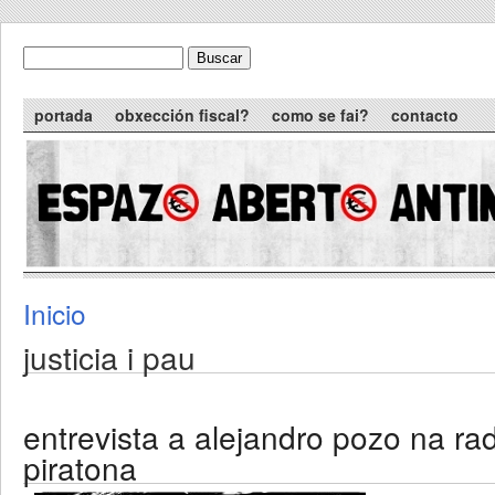
Skip to main content
Buscar
formulario de busca
Main menu
portada
obxección fiscal?
como se fai?
contacto
Inicio
You are here
justicia i pau
entrevista a alejandro pozo na ra
piratona