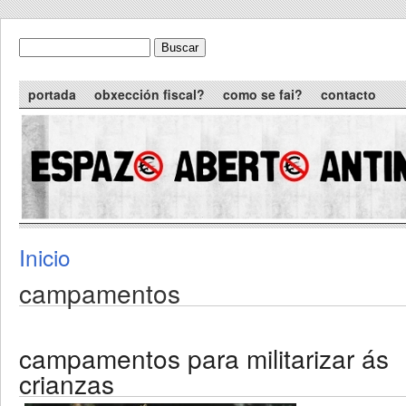
Skip to main content
Buscar
formulario de busca
Main menu
portada
obxección fiscal?
como se fai?
contacto
Inicio
You are here
campamentos
campamentos para militarizar ás
crianzas