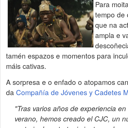
Para moita
tempo de
que na act
ampla e va
descoñeci
tamén espazos e momentos para inculc
máis cativas.
A sorpresa e o enfado o atopamos can
da
Compañía de Jóvenes y Cadetes Mi
"Tras varios años de experiencia e
verano, hemos creado el CJC, un n