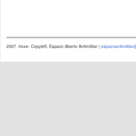
2007 -hoxe- Copyleft, Espazo Aberto Antimilitar |
espazoantimilitar