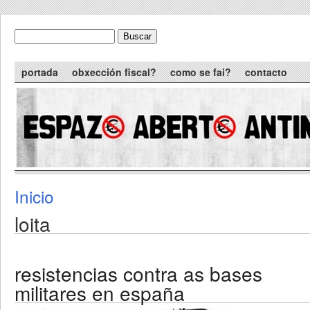
Skip to main content
Buscar
formulario de busca
Main menu
portada
obxección fiscal?
como se fai?
contacto
Inicio
You are here
loita
resistencias contra as bases
militares en españa