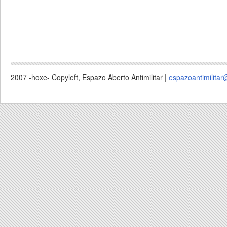
2007 -hoxe- Copyleft, Espazo Aberto Antimilitar |
espazoantimilitar