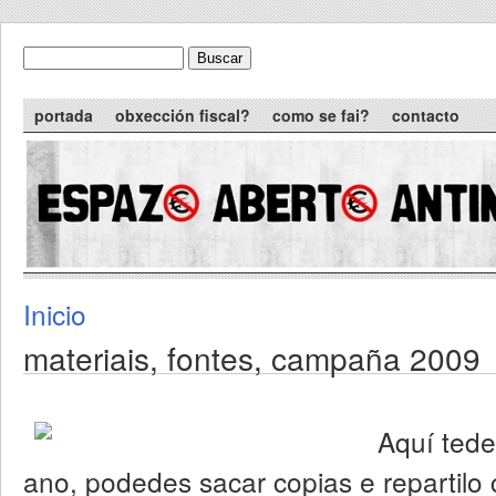
Skip to main content
Buscar
formulario de busca
Main menu
portada
obxección fiscal?
como se fai?
contacto
Inicio
You are here
materiais, fontes, campaña 2009
Aquí tede
ano, podedes sacar copias e repartilo c