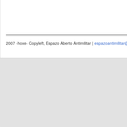
2007 -hoxe- Copyleft, Espazo Aberto Antimilitar |
espazoantimilitar