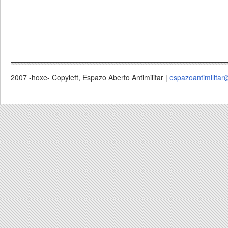
2007 -hoxe- Copyleft, Espazo Aberto Antimilitar |
espazoantimilitar