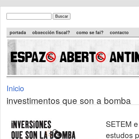
Skip to main content
Buscar
formulario de busca
Main menu
portada
obxección fiscal?
como se fai?
contacto
Inicio
You are here
investimentos que son a bomba
SETEM e 
estudos p