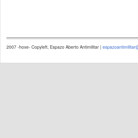
2007 -hoxe- Copyleft, Espazo Aberto Antimilitar |
espazoantimilitar