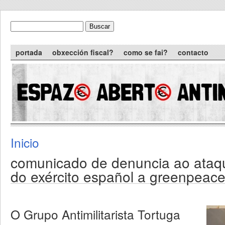
Skip to main content
Buscar
formulario de busca
Main menu
portada
obxección fiscal?
como se fai?
contacto
Inicio
You are here
comunicado de denuncia ao ataq
O Grupo Antimilitarista Tortuga