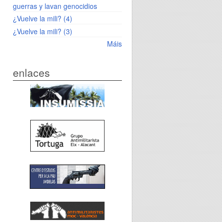
guerras y lavan genocidios
¿Vuelve la mili? (4)
¿Vuelve la mili? (3)
Máis
enlaces