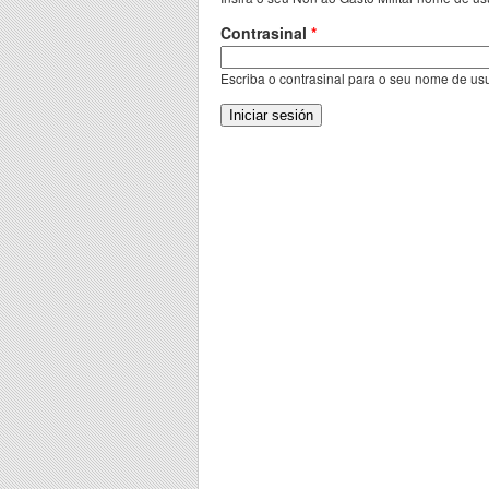
Contrasinal
*
Escriba o contrasinal para o seu nome de usu