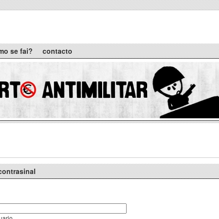
mo se fai?
contacto
contrasinal
uario