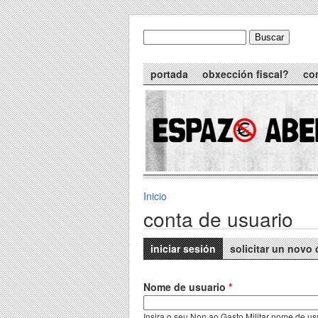
Skip to main content
Buscar
formulario de busca
Main menu
portada
obxección fiscal?
co
Inicio
You are here
conta de usuario
Primary tabs
iniciar sesión
(active tab)
solicitar un novo 
Nome de usuario
*
Insira o seu Non ao Gasto Militar nome de us