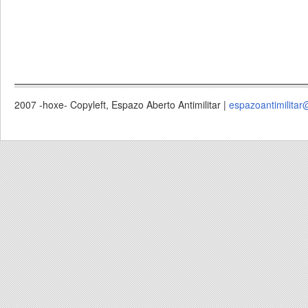
2007 -hoxe- Copyleft, Espazo Aberto Antimilitar |
espazoantimilitar