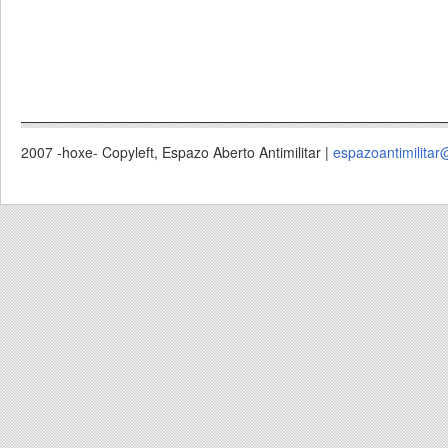
2007 -hoxe- Copyleft, Espazo Aberto Antimilitar |
espazoantimilitar