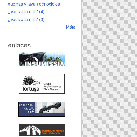
guerras y lavan genocidios
¿Vuelve la mili? (4)
¿Vuelve la mili? (3)
Máis
enlaces