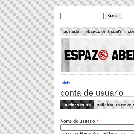
Skip to main content
Buscar
formulario de busca
Main menu
portada
obxección fiscal?
co
Inicio
You are here
conta de usuario
Primary tabs
iniciar sesión
(active tab)
solicitar un novo 
Nome de usuario
*
Insira o seu Non ao Gasto Militar nome de us