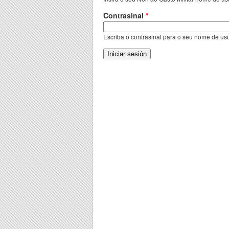
Contrasinal
*
Escriba o contrasinal para o seu nome de usu