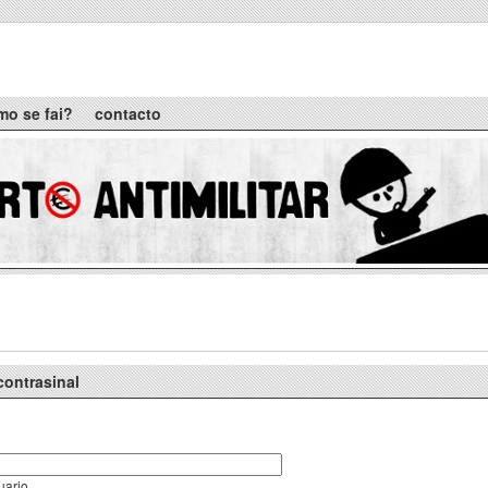
mo se fai?
contacto
contrasinal
uario