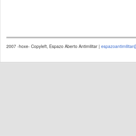
2007 -hoxe- Copyleft, Espazo Aberto Antimilitar |
espazoantimilitar