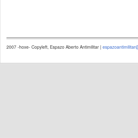
2007 -hoxe- Copyleft, Espazo Aberto Antimilitar |
espazoantimilitar