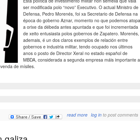
Esta política de investimento militar non semella que vaia
ser modificada polo “novo” Executivo. O actual Ministro de
Defensa, Pedro Morenés, foi xa Secretario de Defensa na
época do goberno Aznar, momento no que podemos atopa
a orixe da débeda antes apuntada e que foi incrementada
de xeito entusiasta polos gobernos de Zapatero. Morenés,
ademais, é un dos claros exemplos de relación entre
gobernos e industria militar, tendo ocupado nos últimos
anos o posto de Director Xeral no estado español de
MBDA, considerada a segunda empresa máis importante a
 venda de mísiles.
about campaña obxecció
read more
log in
to post comments
fiscal 2012 :: “industr
militar, un negocio se
cris
n galiza