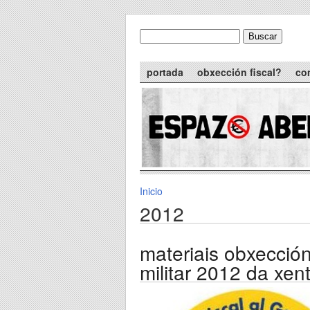
Skip to main content
Buscar
formulario de busca
Main menu
portada
obxección fiscal?
co
Inicio
You are here
2012
materiais obxección
militar 2012 da xen