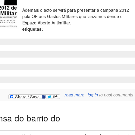
Ademais o acto servirá para presentar a campaña 2012
pola OF aos Gastos Militares que lanzamos dende o
Espazo Aberto Antimilitar.
etiquetas:
about "industria militar, 
read more
log in
to post comments
negocio sen crise", charl
e presentación d
campaña de of 201
nsa do barrio do