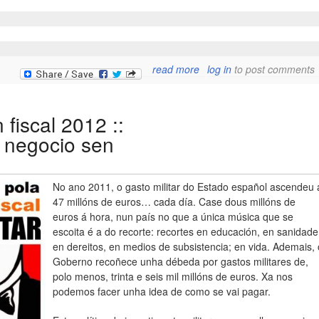
about crónica da charl
read more
log in
to post comments
sobre a industria milit
con jordi calv
fiscal 2012 ::
un negocio sen
No ano 2011, o gasto militar do Estado español ascendeu 
47 millóns de euros… cada día. Case dous millóns de
euros á hora, nun país no que a única música que se
escoita é a do recorte: recortes en educación, en sanidade
en dereitos, en medios de subsistencia; en vida. Ademais, 
Goberno recoñece unha débeda por gastos militares de,
polo menos, trinta e seis mil millóns de euros. Xa nos
podemos facer unha idea de como se vai pagar.