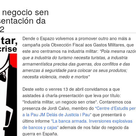
un negocio sen
esentación da
12
Dende o Espazo volvemos a promover outro ano máis a
campaña pola Obxección Fiscal aos Gastos Militares, que
este ano centramos na industria militar:
"Pola mesma razó
que a industria do turismo necesita turistas, a industria
armamentística precisa das guerras, dos conflitos e das
amenzas á seguridade para colocar os seus produtos;
necesita violencia, medo e mortos"
Deste xeito o venres 13 de abril convidamos a que
asistades á charla-presentación que leva por título:
"Industria militar, un negocio sen crise". Contaremos coa
presenza de Jordi Calvo, membro do
"Centre d'Estudis per
a la Pau JM Delás de Justicia i Pau"
que presentará o
último informe
"La banca armada. Inversiones explosivas
de bancos y cajas"
ademais de nos falar do negocio da
guerra en España.