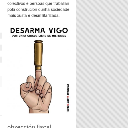
colectivos e persoas que traballan
pola construción dunha sociedade
máis xusta e desmilitarizada.
n
2
a
obxección fiscal