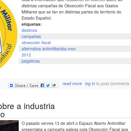
distintas campañas de Obxección Fiscal aos Gastos
Militares que se fan en distintas partes do territorio do
Estado Español.
etiquetas:
destinos
campañas
obxección fiscal
alternativa antimilitarista-moc
2012
pegatinas
about materiais obxecció
read more
log in
to post comments
fiscal ao gasto militar 201
da xente de tortug
obre a industria
vo
O pasado venres 13 de abril o Espazo Aberto Antimilitar
presentaba a campaña galega pola Obxección Fiscal aos