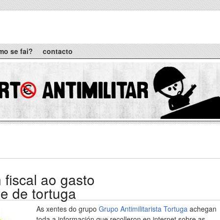
mo se fai?
contacto
 fiscal ao gasto
te de tortuga
As xentes do grupo
Grupo Antimilitarista Tortuga
achegan
toda a información que recolleron en internet sobre as