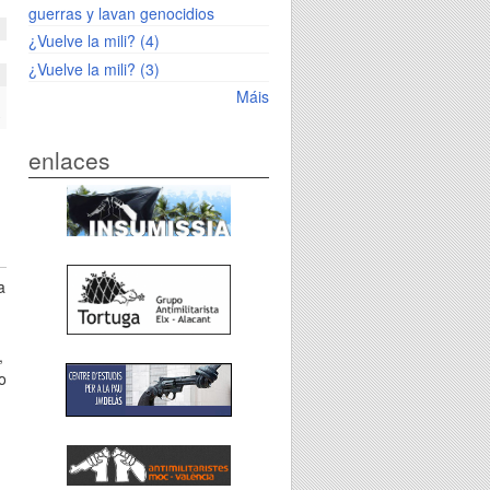
guerras y lavan genocidios
¿Vuelve la mili? (4)
¿Vuelve la mili? (3)
Máis
a
ar
o
enlaces
a
,
o