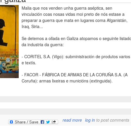
Malia que nos venden unha guerra aséptica, sen
vinculación coas nosas vidas moi preto de nós estase a
preparar a guerra que mata en lugares coma Afganistán,
Iraq, Siria...
Se detemos a ollada en Galiza atopamos o seguinte listad
da industria da guerra:
- CORITEL S.A. (Vigo): subministración de produtos varios
e textís.
- FACOR - FÁBRICA DE ARMAS DE LA CORUÑA S.A. (A
Coruña): armas lixeiras e municións (extinguida).
about a industria militar e
read more
log in
to post comments
galiz